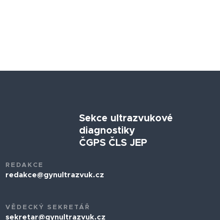
Sekce ultrazvukové
diagnostiky
ČGPS ČLS JEP
REDAKCE
redakce@gynultrazvuk.cz
VĚDECKÝ SEKRETÁŘ
sekretar@gynultrazvuk.cz