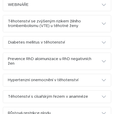
WEBINÁŘE
Těhotenství se zvýšeným rizikem žilního
trombembolismu (VTE) u těhotné ženy
Diabetes mellitus v těhotenství
Prevence RhD aloimunizace u RhD negativních
žen
Hypertenzní onemocnění v těhotenství
Těhotenství s císařským řezem v anamnéze
Růstová restrikce plodu