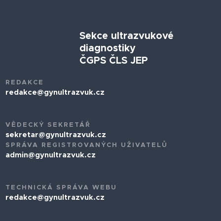
Sekce ultrazvukové
diagnostiky
ČGPS ČLS JEP
REDAKCE
redakce@gynultrazvuk.cz
VĚDECKÝ SEKRETÁŘ
sekretar@gynultrazvuk.cz
SPRÁVA REGISTROVANÝCH UŽIVATELŮ
admin@gynultrazvuk.cz
TECHNICKÁ SPRÁVA WEBU
redakce@gynultrazvuk.cz