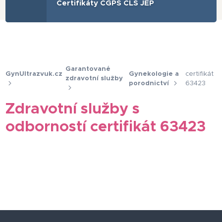
Certifikáty ČGPS ČLS JEP
Garantované
GynUltrazvuk.cz
Gynekologie a
certifikát
zdravotní služby
porodnictví
63423
Zdravotní služby s
odborností certifikát 63423