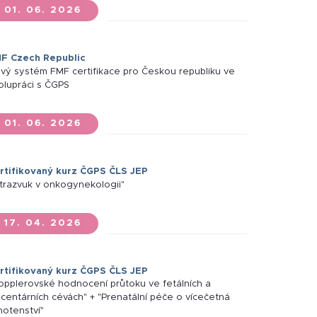
01. 06. 2026
F Czech Republic
vý systém FMF certifikace pro Českou republiku ve
olupráci s ČGPS
01. 06. 2026
rtifikovaný kurz ČGPS ČLS JEP
ltrazvuk v onkogynekologii"
17. 04. 2026
rtifikovaný kurz ČGPS ČLS JEP
opplerovské hodnocení průtoku ve fetálních a
acentárních cévách" + "Prenatální péče o vícečetná
hotenství"