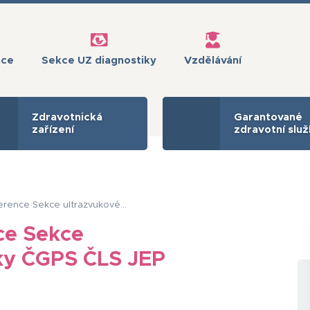
ace
Sekce UZ diagnostiky
Vzdělávání
Zdravotnická
Garantované
zařízení
zdravotní slu
ference Sekce ultrazvukové…
ce Sekce
iky ČGPS ČLS JEP