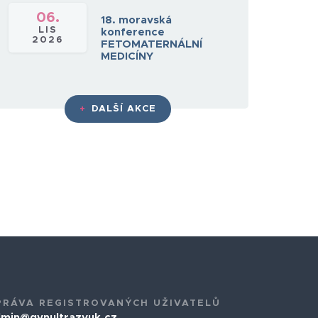
06.
18. moravská
LIS
konference
2026
FETOMATERNÁLNÍ
MEDICÍNY
+
DALŠÍ AKCE
PRÁVA REGISTROVANÝCH UŽIVATELŮ
min@gynultrazvuk.cz