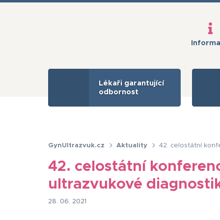
Inform
Lékaři garantující
odbornost
GynUltrazvuk.cz
Aktuality
42. celostátní kon
42. celostátní konferen
ultrazvukové diagnost
28. 06. 2021