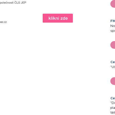
FM
No
sp
Ce
"U
Ce
"D
pl
tě